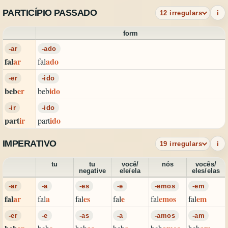
PARTICÍPIO PASSADO
i
12 irregulars
form
-ar
-ado
fal
ar
ado
fal
-er
-ido
beb
er
ido
beb
-ir
-ido
part
ir
ido
part
IMPERATIVO
i
19 irregulars
tu
tu
você/
nós
vocês/
negative
ele/ela
eles/elas
-ar
-a
-es
-e
-emos
-em
fal
ar
a
es
e
emos
em
fal
fal
fal
fal
fal
-er
-e
-as
-a
-amos
-am