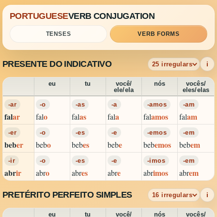
PORTUGUESE
VERB CONJUGATION
TENSES
VERB FORMS
PRESENTE DO INDICATIVO
i
25 irregulars
eu
tu
você/
nós
vocês/
ele/ela
eles/elas
-ar
-o
-as
-a
-amos
-am
fal
ar
o
as
a
amos
am
fal
fal
fal
fal
fal
-er
-o
-es
-e
-emos
-em
beb
er
o
es
e
emos
em
beb
beb
beb
beb
beb
-ir
-o
-es
-e
-imos
-em
abr
ir
o
es
e
imos
em
abr
abr
abr
abr
abr
PRETÉRITO PERFEITO SIMPLES
i
16 irregulars
eu
tu
você/
nós
vocês/