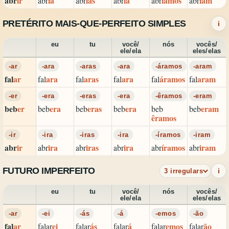
abr
ir
ia
ias
ia
íamos
iam
abr
abr
abr
abr
abr
PRETÉRITO MAIS-QUE-PERFEITO SIMPLES
i
eu
tu
você/
nós
vocês/
ele/ela
eles/elas
-ar
-ara
-aras
-ara
-áramos
-aram
fal
ar
ara
aras
ara
áramos
aram
fal
fal
fal
fal
fal
-er
-era
-eras
-era
-êramos
-eram
beb
er
era
eras
era
eram
beb
beb
beb
beb
beb
êramos
-ir
-ira
-iras
-ira
-íramos
-iram
abr
ir
ira
iras
ira
íramos
iram
abr
abr
abr
abr
abr
FUTURO IMPERFEITO
i
3 irregulars
eu
tu
você/
nós
vocês/
ele/ela
eles/elas
-ar
-ei
-ás
-á
-emos
-ão
fal
ar
ei
ás
á
emos
ão
falar
falar
falar
falar
falar