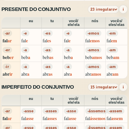
PRESENTE DO CONJUNTIVO
i
23 irregulars
eu
tu
você/
nós
vocês/
ele/ela
eles/elas
-ar
-e
-es
-e
-emos
-em
fal
ar
e
es
e
emos
em
fal
fal
fal
fal
fal
-er
-a
-as
-a
-amos
-am
beb
er
a
as
a
amos
am
beb
beb
beb
beb
beb
-ir
-a
-as
-a
-amos
-am
abr
ir
a
as
a
amos
am
abr
abr
abr
abr
abr
IMPERFEITO DO CONJUNTIVO
i
15 irregulars
eu
tu
você/
nós
vocês/
ele/ela
eles/elas
-ar
-asse
-asses
-asse
-ássemos
-assem
fal
ar
asse
asses
asse
ássemos
assem
fal
fal
fal
fal
fal
-er
-esse
-esses
-esse
-êssemos
-essem