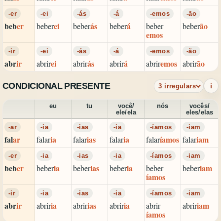
-er
-ei
-ás
-á
-emos
-ão
beb
er
ei
ás
á
ão
beber
beber
beber
beber
beber
emos
-ir
-ei
-ás
-á
-emos
-ão
abr
ir
ei
ás
á
emos
ão
abrir
abrir
abrir
abrir
abrir
CONDICIONAL PRESENTE
i
3 irregulars
eu
tu
você/
nós
vocês/
ele/ela
eles/elas
-ar
-ia
-ias
-ia
-íamos
-iam
fal
ar
ia
ias
ia
íamos
iam
falar
falar
falar
falar
falar
-er
-ia
-ias
-ia
-íamos
-iam
beb
er
ia
ias
ia
iam
beber
beber
beber
beber
beber
íamos
-ir
-ia
-ias
-ia
-íamos
-iam
abr
ir
ia
ias
ia
iam
abrir
abrir
abrir
abrir
abrir
íamos